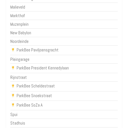
Malieveld
Markthof
Muzenplein
New Babylon
Noordeinde
ParkBee Paviljoensgracht
Pleingarage
ParkBee President Kennedylaan
Rijnstraat
ParkBee Scheldestraat
ParkBee Snoekstraat
ParkBee SoZa A
Spui
Stadhuis