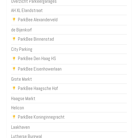
Overzicht Parkeergarages
AH XL Elandstraat
ParkBee Alexanderveld
de Bijenkorf
ParkBee Binnenstad
City Parking
ParkBee Den Haag HS
ParkBee Eisenhowerlaan
Grote Markt
ParkBee Haagsche Hof
Haagse Markt
Helicon
ParkBee Koninginnegracht
Laakhaven
Lutherse Burgwal