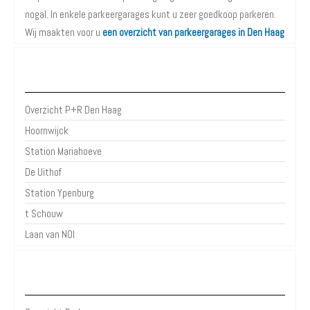
nogal. In enkele parkeergarages kunt u zeer goedkoop parkeren.
Wij maakten voor u
een overzicht van parkeergarages in Den Haag
P+R Den Haag
Overzicht P+R Den Haag
Hoornwijck
Station Mariahoeve
De Uithof
Station Ypenburg
t Schouw
Laan van NOI
Parkeergarages Den Haag