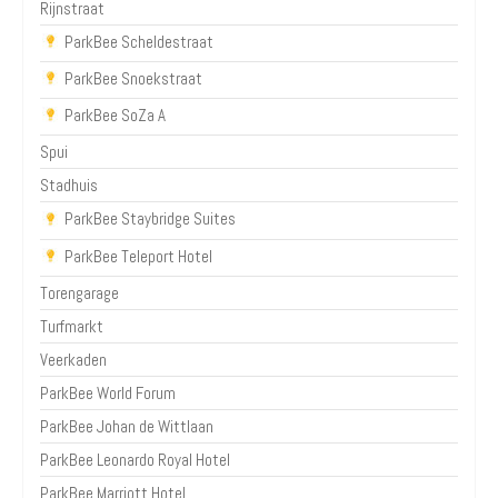
Rijnstraat
ParkBee Scheldestraat
ParkBee Snoekstraat
ParkBee SoZa A
Spui
Stadhuis
ParkBee Staybridge Suites
ParkBee Teleport Hotel
Torengarage
Turfmarkt
Veerkaden
ParkBee World Forum
ParkBee Johan de Wittlaan
ParkBee Leonardo Royal Hotel
ParkBee Marriott Hotel