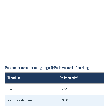
Parkeertarieven parkeergarage Q-Park Malieveld Den Haag
Tijdsduur
Parkeertarief
Per uur
€ 4.29
Maximale dagtarief
€ 33.0