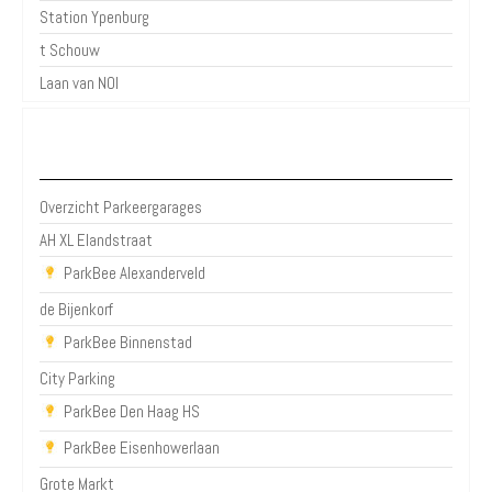
Station Ypenburg
t Schouw
Laan van NOI
Parkeergarages Den Haag
Overzicht Parkeergarages
AH XL Elandstraat
ParkBee Alexanderveld
de Bijenkorf
ParkBee Binnenstad
City Parking
ParkBee Den Haag HS
ParkBee Eisenhowerlaan
Grote Markt