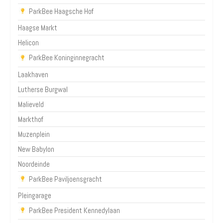
ParkBee Haagsche Hof
Haagse Markt
Helicon
ParkBee Koninginnegracht
Laakhaven
Lutherse Burgwal
Malieveld
Markthof
Muzenplein
New Babylon
Noordeinde
ParkBee Paviljoensgracht
Pleingarage
ParkBee President Kennedylaan