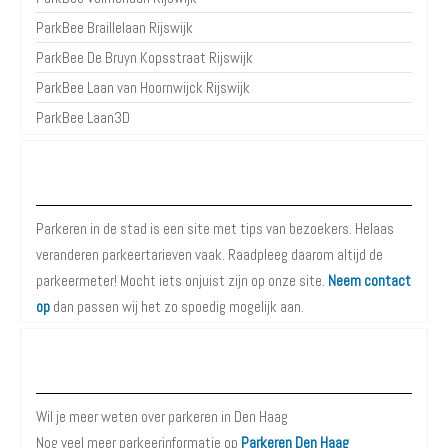
ParkBee Braillelaan Rijswijk
ParkBee De Bruyn Kopsstraat Rijswijk
ParkBee Laan van Hoornwijck Rijswijk
ParkBee Laan3D
Over Parkeren in de Stad
Parkeren in de stad is een site met tips van bezoekers. Helaas
veranderen parkeertarieven vaak. Raadpleeg daarom altijd de
parkeermeter! Mocht iets onjuist zijn op onze site.
Neem contact
op
dan passen wij het zo spoedig mogelijk aan.
Meer informatie over Parkeren in Den Haag
Wil je meer weten over parkeren in Den Haag
Nog veel meer parkeerinformatie op
Parkeren Den Haag