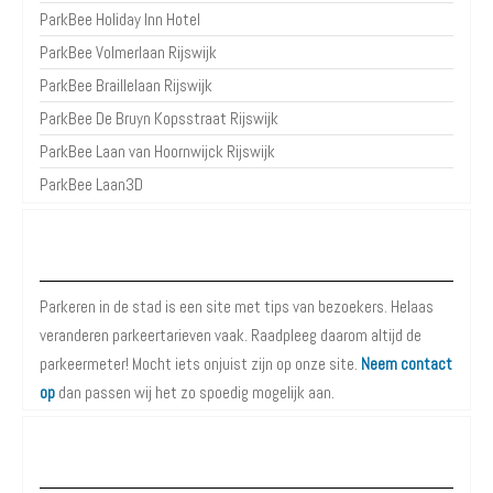
ParkBee Holiday Inn Hotel
ParkBee Volmerlaan Rijswijk
ParkBee Braillelaan Rijswijk
ParkBee De Bruyn Kopsstraat Rijswijk
ParkBee Laan van Hoornwijck Rijswijk
ParkBee Laan3D
Over Parkeren in de Stad
Parkeren in de stad is een site met tips van bezoekers. Helaas
veranderen parkeertarieven vaak. Raadpleeg daarom altijd de
parkeermeter! Mocht iets onjuist zijn op onze site.
Neem contact
op
dan passen wij het zo spoedig mogelijk aan.
Meer informatie over Parkeren in Den Haag