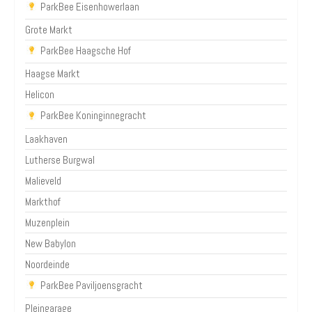
ParkBee Eisenhowerlaan
Grote Markt
ParkBee Haagsche Hof
Haagse Markt
Helicon
ParkBee Koninginnegracht
Laakhaven
Lutherse Burgwal
Malieveld
Markthof
Muzenplein
New Babylon
Noordeinde
ParkBee Paviljoensgracht
Pleingarage