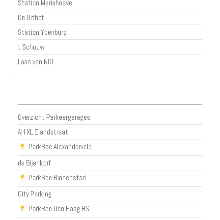
Station Mariahoeve
De Uithof
Station Ypenburg
t Schouw
Laan van NOI
Parkeergarages Den Haag
Overzicht Parkeergarages
AH XL Elandstraat
ParkBee Alexanderveld
de Bijenkorf
ParkBee Binnenstad
City Parking
ParkBee Den Haag HS