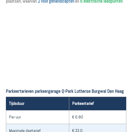
plaatsen, waarvan
2 voor gehandicapten
en
6 elektrische laadpunten
.
Parkeertarieven parkeergarage Q-Park Lutherse Burgwal Den Haag
Tijdsduur
Parkeertarief
Per uur
€ 6.80
Maximale dagtarief
€ 33.0