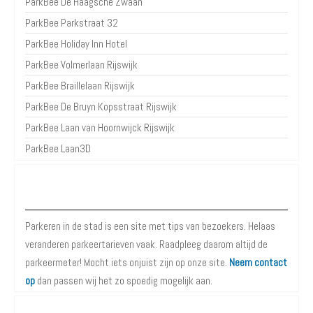
ParkBee De Haagsche Zwaan
ParkBee Parkstraat 32
ParkBee Holiday Inn Hotel
ParkBee Volmerlaan Rijswijk
ParkBee Braillelaan Rijswijk
ParkBee De Bruyn Kopsstraat Rijswijk
ParkBee Laan van Hoornwijck Rijswijk
ParkBee Laan3D
Over Parkeren in de Stad
Parkeren in de stad is een site met tips van bezoekers. Helaas
veranderen parkeertarieven vaak. Raadpleeg daarom altijd de
parkeermeter! Mocht iets onjuist zijn op onze site.
Neem contact
op
dan passen wij het zo spoedig mogelijk aan.