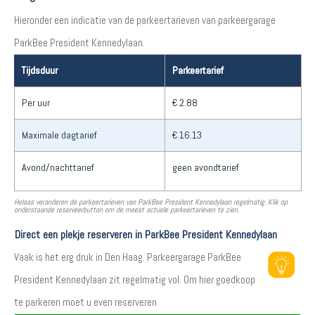
Hieronder een indicatie van de parkeertarieven van parkeergarage
ParkBee President Kennedylaan.
Tijdsduur
Parkeertarief
Per uur
€ 2.88
Maximale dagtarief
€ 16.13
Avond/nachttarief
geen avondtarief
Helaas veranderen de parkeertarieven van ParkBee President Kennedylaan regelmatig. Klik op
onderstaande reserveerbutton om de meest actuele parkeertarieven te zien.
Direct een plekje reserveren in ParkBee President Kennedylaan
Vaak is het erg druk in Den Haag. Parkeergarage ParkBee
President Kennedylaan zit regelmatig vol. Om hier goedkoop
te parkeren moet u even reserveren