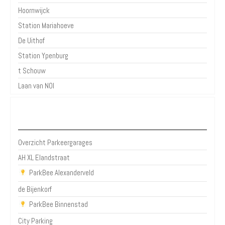
Hoornwijck
Station Mariahoeve
De Uithof
Station Ypenburg
t Schouw
Laan van NOI
Parkeergarages Den Haag
Overzicht Parkeergarages
AH XL Elandstraat
ParkBee Alexanderveld
de Bijenkorf
ParkBee Binnenstad
City Parking