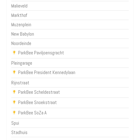
Malieveld
Markthof
Muzenplein
New Babylon
Noordeinde
ParkBee Paviljoensgracht
Pleingarage
ParkBee President Kennedylaan
Rijnstraat
ParkBee Scheldestraat
ParkBee Snoekstraat
ParkBee SoZa A
Spui
Stadhuis