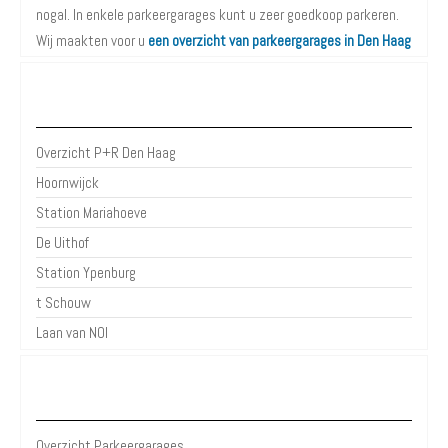
nogal. In enkele parkeergarages kunt u zeer goedkoop parkeren.
Wij maakten voor u
een overzicht van parkeergarages in Den Haag
P+R Den Haag
Overzicht P+R Den Haag
Hoornwijck
Station Mariahoeve
De Uithof
Station Ypenburg
t Schouw
Laan van NOI
Parkeergarages Den Haag
Overzicht Parkeergarages