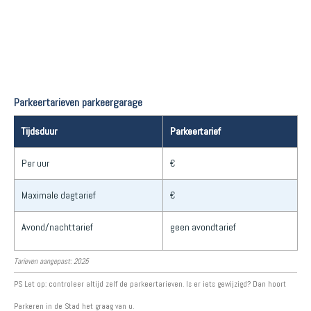
Parkeertarieven parkeergarage
Tijdsduur
Parkeertarief
Per uur
€
Maximale dagtarief
€
Avond/nachttarief
geen avondtarief
Tarieven aangepast: 2025
PS Let op: controleer altijd zelf de parkeertarieven. Is er iets gewijzigd? Dan hoort
Parkeren in de Stad het graag van u.