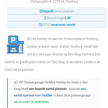
Stationsplein 8, 2275 AZ, Voorburg
beperkt
aantal plaatsen
1.85
Doorrijhoogte
reserveren vereist
LET OP:
Bij het Holiday Inn aan het Stationsplein in Voorburg
parkeer je direct naast station Voorburg. Vanaf daar
sta je in een paar minuten op Den Haag Centraal. Een
slimme en goedkopere manier om Den Haag te bezoeken zonder in de
stad zelf te parkeren.
LET OP: Parkeergarage ParkBee Holiday Inn Hotel in Den
Haag heeft
een beperkt aantal plaatsen
, waarvan
een
aantal speciaal voor ParkBee
. U dient deze parkeergarage
van te voren te reserveren
.