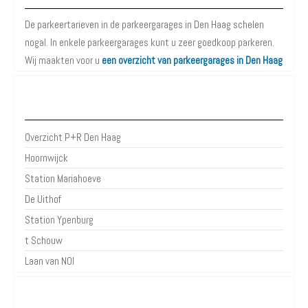
De parkeertarieven in de parkeergarages in Den Haag schelen
nogal. In enkele parkeergarages kunt u zeer goedkoop parkeren.
Wij maakten voor u
een overzicht van parkeergarages in Den Haag
P+R Den Haag
Overzicht P+R Den Haag
Hoornwijck
Station Mariahoeve
De Uithof
Station Ypenburg
t Schouw
Laan van NOI
Parkeergarages Den Haag