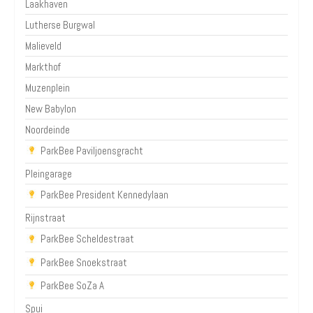
Laakhaven
Lutherse Burgwal
Malieveld
Markthof
Muzenplein
New Babylon
Noordeinde
ParkBee Paviljoensgracht
Pleingarage
ParkBee President Kennedylaan
Rijnstraat
ParkBee Scheldestraat
ParkBee Snoekstraat
ParkBee SoZa A
Spui