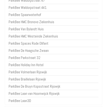
ParkBee Waldorpstraat 47
ParkBee Waldorpstraat 441
ParkBee Spaarwaterhof
ParkBee HMC Bronovo Ziekenhuis
ParkBee Van Bylandt Huis
ParkBee HMC Westeinde Ziekenhuis
ParkBee Spaces Rode Olifant
ParkBee De Haagsche Zwaan
ParkBee Parkstraat 32
ParkBee Holiday Inn Hotel
ParkBee Volmerlaan Rijswijk
ParkBee Braillelaan Rijswijk
ParkBee De Bruyn Kopsstraat Rijswijk
ParkBee Laan van Hoornwijck Rijswijk
ParkBee Laan3D