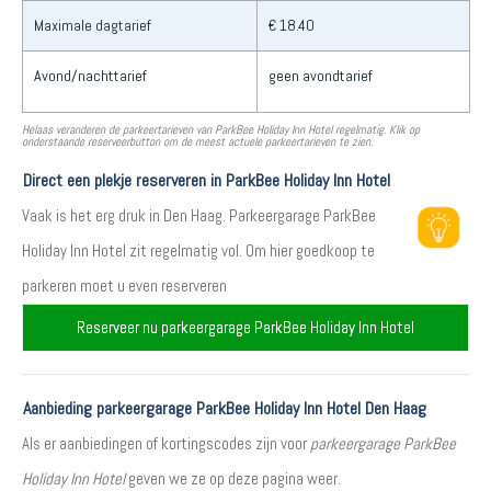
Maximale dagtarief
€ 18.40
Avond/nachttarief
geen avondtarief
Helaas veranderen de parkeertarieven van ParkBee Holiday Inn Hotel regelmatig. Klik op
onderstaande reserveerbutton om de meest actuele parkeertarieven te zien.
Direct een plekje reserveren in ParkBee Holiday Inn Hotel
Vaak is het erg druk in Den Haag. Parkeergarage ParkBee
Holiday Inn Hotel zit regelmatig vol. Om hier goedkoop te
parkeren moet u even reserveren
Reserveer nu parkeergarage ParkBee Holiday Inn Hotel
Aanbieding parkeergarage ParkBee Holiday Inn Hotel Den Haag
Als er aanbiedingen of kortingscodes zijn voor
parkeergarage ParkBee
Holiday Inn Hotel
geven we ze op deze pagina weer.